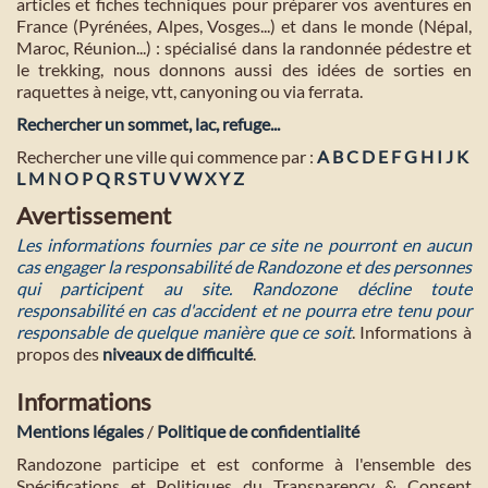
articles et fiches techniques pour préparer vos aventures en
France (Pyrénées, Alpes, Vosges...) et dans le monde (Népal,
Maroc, Réunion...) : spécialisé dans la randonnée pédestre et
le trekking, nous donnons aussi des idées de sorties en
raquettes à neige, vtt, canyoning ou via ferrata.
Rechercher un sommet, lac, refuge...
Rechercher une ville qui commence par :
A
B
C
D
E
F
G
H
I
J
K
L
M
N
O
P
Q
R
S
T
U
V
W
X
Y
Z
Avertissement
Les informations fournies par ce site ne pourront en aucun
cas engager la responsabilité de Randozone et des personnes
qui participent au site. Randozone décline toute
responsabilité en cas d'accident et ne pourra etre tenu pour
responsable de quelque manière que ce soit
. Informations à
propos des
niveaux de difficulté
.
Informations
Mentions légales
/
Politique de confidentialité
Randozone participe et est conforme à l'ensemble des
Spécifications et Politiques du Transparency & Consent