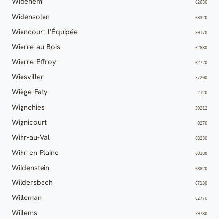
Widehem
62630
Widensolen
68320
Wiencourt-l'Équipée
80170
Wierre-au-Bois
62830
Wierre-Effroy
62720
Wiesviller
57200
Wiège-Faty
2120
Wignehies
59212
Wignicourt
8270
Wihr-au-Val
68230
Wihr-en-Plaine
68180
Wildenstein
68820
Wildersbach
67130
Willeman
62770
Willems
59780