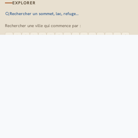
EXPLORER
Rechercher un sommet, lac, refuge…
Rechercher une ville qui commence par :
A
B
C
D
E
F
G
H
I
J
K
L
M
N
O
P
Q
R
S
T
U
V
W
X
Y
Z
SUIVEZ-NOUS
A propos du site
A la une
Flux RSS
Plan du site
Contactez-nous
Concepteur :
Xavier Argeles