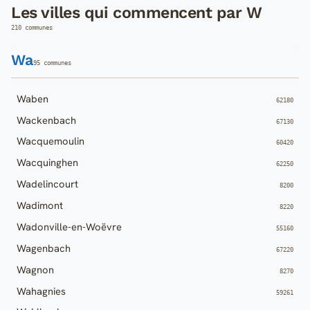
Les villes qui commencent par W
210 communes
Wa
95 communes
Waben
62180
Wackenbach
67130
Wacquemoulin
60420
Wacquinghen
62250
Wadelincourt
8200
Wadimont
8220
Wadonville-en-Woëvre
55160
Wagenbach
67220
Wagnon
8270
Wahagnies
59261