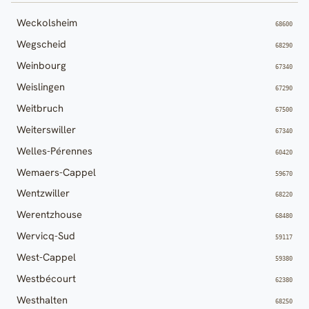
Weckolsheim
68600
Wegscheid
68290
Weinbourg
67340
Weislingen
67290
Weitbruch
67500
Weiterswiller
67340
Welles-Pérennes
60420
Wemaers-Cappel
59670
Wentzwiller
68220
Werentzhouse
68480
Wervicq-Sud
59117
West-Cappel
59380
Westbécourt
62380
Westhalten
68250