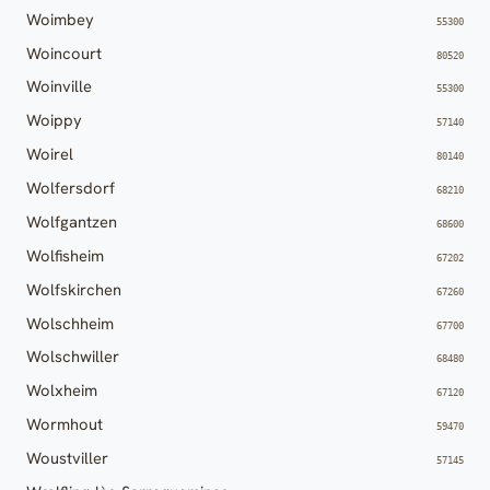
Woimbey
55300
Woincourt
80520
Woinville
55300
Woippy
57140
Woirel
80140
Wolfersdorf
68210
Wolfgantzen
68600
Wolfisheim
67202
Wolfskirchen
67260
Wolschheim
67700
Wolschwiller
68480
Wolxheim
67120
Wormhout
59470
Woustviller
57145