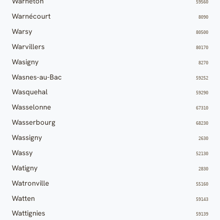
Warneton
59560
Warnécourt
8090
Warsy
80500
Warvillers
80170
Wasigny
8270
Wasnes-au-Bac
59252
Wasquehal
59290
Wasselonne
67310
Wasserbourg
68230
Wassigny
2630
Wassy
52130
Watigny
2830
Watronville
55160
Watten
59143
Wattignies
59139