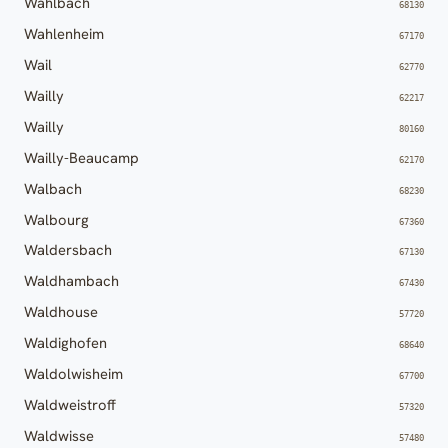
Wahlbach
68130
Wahlenheim
67170
Wail
62770
Wailly
62217
Wailly
80160
Wailly-Beaucamp
62170
Walbach
68230
Walbourg
67360
Waldersbach
67130
Waldhambach
67430
Waldhouse
57720
Waldighofen
68640
Waldolwisheim
67700
Waldweistroff
57320
Waldwisse
57480