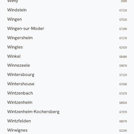
Wimy
2500
Windstein
67110
Wingen
67510
Wingen-sur-Moder
67290
Wingersheim
67170
Wingles
62410
Winkel
68480
Winnezeele
59670
Wintersbourg
57119
Wintershouse
67590
Wintzenbach
67470
Wintzenheim
68920
Wintzenheim-Kochersberg
67370
Wintzfelden
68570
Wirwignes
62240