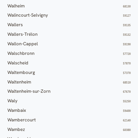
Walheim
68130
Walincourt-Selvigny
59127
Wallers
59135
Wallers-Trélon
59132
Wallon-Cappel
59190
Walschbronn
57720
Walscheid
57870
Waltembourg
57370
Waltenheim
68510
Waltenheim-sur-Zorn
67670
Waly
55250
Wambaix
59400
Wambercourt
62140
Wambez
60380