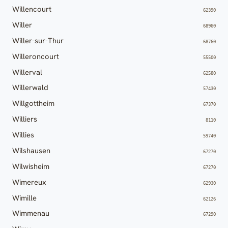
Willencourt
62390
Willer
68960
Willer-sur-Thur
68760
Willeroncourt
55500
Willerval
62580
Willerwald
57430
Willgottheim
67370
Williers
8110
Willies
59740
Wilshausen
67270
Wilwisheim
67270
Wimereux
62930
Wimille
62126
Wimmenau
67290