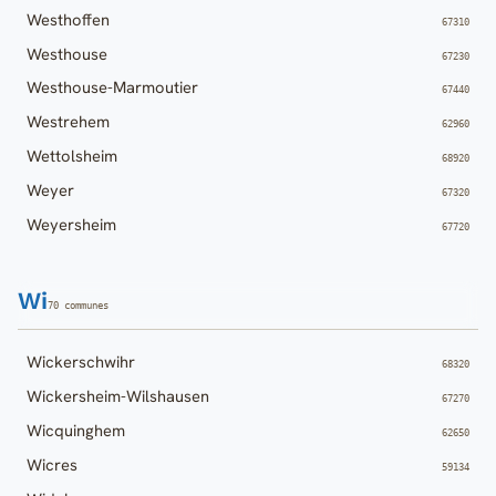
Westhoffen
67310
Westhouse
67230
Westhouse-Marmoutier
67440
Westrehem
62960
Wettolsheim
68920
Weyer
67320
Weyersheim
67720
Wi
70 communes
Wickerschwihr
68320
Wickersheim-Wilshausen
67270
Wicquinghem
62650
Wicres
59134