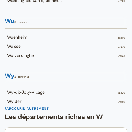
Wœlfling-lès-Sarreguemines
57200
Wu
3 communes
Wuenheim
68500
Wuisse
57170
Wulverdinghe
59143
Wy
2 communes
Wy-dit-Joly-Village
95420
Wylder
59380
PARCOURIR AUTREMENT
Les départements riches en W