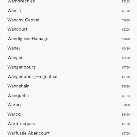
Wambrechies
59118
Wamin
62770
Wanchy-Capval
76660
Wancourt
62128
Wandignies-Hamage
59870
Wanel
80490
Wangen
67520
Wangenbourg
67710
Wangenbourg-Engenthal
67710
Wannehain
59830
Wanquetin
62123
Warcq
8000
Warcq
55400
Wardrecques
62120
Warfusée-Abancourt
80720