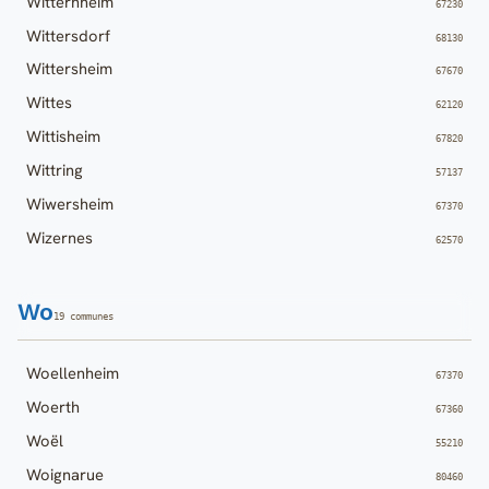
Witternheim
67230
Wittersdorf
68130
Wittersheim
67670
Wittes
62120
Wittisheim
67820
Wittring
57137
Wiwersheim
67370
Wizernes
62570
Wo
19 communes
Woellenheim
67370
Woerth
67360
Woël
55210
Woignarue
80460