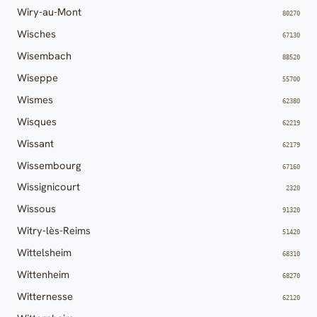
Wiry-au-Mont
80270
Wisches
67130
Wisembach
88520
Wiseppe
55700
Wismes
62380
Wisques
62219
Wissant
62179
Wissembourg
67160
Wissignicourt
2320
Wissous
91320
Witry-lès-Reims
51420
Wittelsheim
68310
Wittenheim
68270
Witternesse
62120