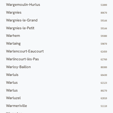
Wargemoulin-Hurlus
51800
Wargnies
80670
Wargnies-le-Grand
59144
Wargnies-le-Petit
59144
Warhem
59380
Warlaing
59870
Warlencourt-Eaucourt
62450
Warlincourt-lès-Pas
62760
Warloy-Baillon
80300
Warluis
60430
Warlus
62123
Warlus
80270
Warluzel
62810
Warmeriville
51110