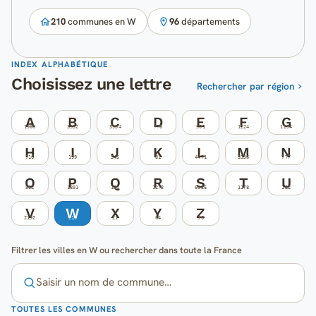
210
communes en W
96
départements
INDEX ALPHABÉTIQUE
Choisissez une lettre
Rechercher par région
A
B
C
D
E
F
G
1960
3352
3954
778
501
1224
1294
H
I
J
K
L
M
N
716
199
345
81
4471
3336
777
O
P
Q
R
S
T
U
562
1891
131
1273
6026
1178
122
V
W
X
Y
Z
2192
210
21
64
36
Filtrer les villes en W ou rechercher dans toute la France
TOUTES LES COMMUNES