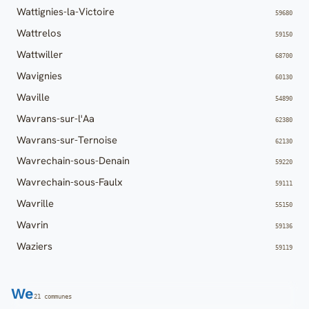
Wattignies-la-Victoire
59680
Wattrelos
59150
Wattwiller
68700
Wavignies
60130
Waville
54890
Wavrans-sur-l'Aa
62380
Wavrans-sur-Ternoise
62130
Wavrechain-sous-Denain
59220
Wavrechain-sous-Faulx
59111
Wavrille
55150
Wavrin
59136
Waziers
59119
We
21 communes