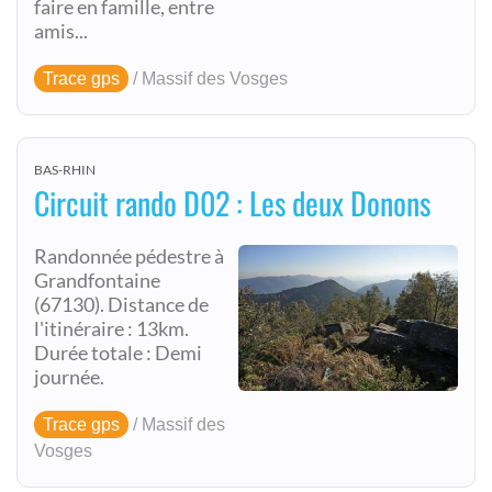
faire en famille, entre
amis...
Trace gps
/ Massif des Vosges
BAS-RHIN
Circuit rando D02 : Les deux Donons
Randonnée pédestre à
Grandfontaine
(67130). Distance de
l'itinéraire : 13km.
Durée totale : Demi
journée.
Trace gps
/ Massif des
Vosges