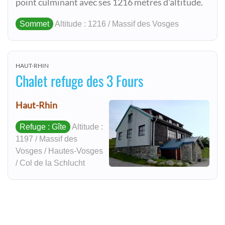
point culminant avec ses 1216 mètres d'altitude.
Sommet
Altitude : 1216 / Massif des Vosges
HAUT-RHIN
Chalet refuge des 3 Fours
Haut-Rhin
Refuge : Gîte
Altitude :
1197 / Massif des
Vosges / Hautes-Vosges
/ Col de la Schlucht