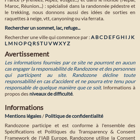
Maroc, Réunion...) : spécialisé dans la randonnée pédestre et
le trekking, nous donnons aussi des idées de sorties en
raquettes à neige, vtt, canyoning ou via ferrata.
Rechercher un sommet, lac, refuge...
Rechercher une ville qui commence par :
A
B
C
D
E
F
G
H
I
J
K
L
M
N
O
P
Q
R
S
T
U
V
W
X
Y
Z
Avertissement
Les informations fournies par ce site ne pourront en aucun
cas engager la responsabilité de Randozone et des personnes
qui participent au site. Randozone décline toute
responsabilité en cas d'accident et ne pourra etre tenu pour
responsable de quelque manière que ce soit
. Informations à
propos des
niveaux de difficulté
.
Informations
Mentions légales
/
Politique de confidentialité
Randozone participe et est conforme à l'ensemble des
Spécifications et Politiques du Transparency & Consent
Framework de l'IAB Europe. Randozone utilise la Consent