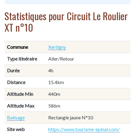
Statistiques pour Circuit Le Roulier
XT n°10
Commune
Xertigny
Type itinéraire
Aller/Retour
Durée
4h
Distance
15.4km
Altitude Min
440m
Altitude Max
586m
Balisage
Rectangle jaune N°10
Site web
https://www.tourisme-epinal.com/