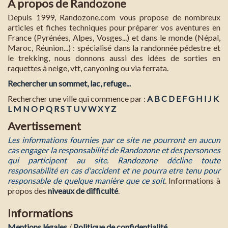
A propos de Randozone
Depuis 1999, Randozone.com vous propose de nombreux
articles et fiches techniques pour préparer vos aventures en
France (Pyrénées, Alpes, Vosges...) et dans le monde (Népal,
Maroc, Réunion...) : spécialisé dans la randonnée pédestre et
le trekking, nous donnons aussi des idées de sorties en
raquettes à neige, vtt, canyoning ou via ferrata.
Rechercher un sommet, lac, refuge...
Rechercher une ville qui commence par :
A
B
C
D
E
F
G
H
I
J
K
L
M
N
O
P
Q
R
S
T
U
V
W
X
Y
Z
Avertissement
Les informations fournies par ce site ne pourront en aucun
cas engager la responsabilité de Randozone et des personnes
qui participent au site. Randozone décline toute
responsabilité en cas d'accident et ne pourra etre tenu pour
responsable de quelque manière que ce soit
. Informations à
propos des
niveaux de difficulté
.
Informations
Mentions légales
/
Politique de confidentialité