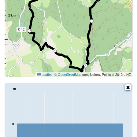
4
10
8
6
Leaflet
|
©
OpenStreetMap
contributors, Points © 2012 LINZ
m
0