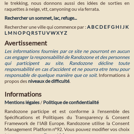
le trekking, nous donnons aussi des idées de sorties en
raquettes à neige, vtt, canyoning ou via ferrata.
Rechercher un sommet, lac, refuge...
Rechercher une ville qui commence par :
A
B
C
D
E
F
G
H
I
J
K
L
M
N
O
P
Q
R
S
T
U
V
W
X
Y
Z
Avertissement
Les informations fournies par ce site ne pourront en aucun
cas engager la responsabilité de Randozone et des personnes
qui participent au site. Randozone décline toute
responsabilité en cas d'accident et ne pourra etre tenu pour
responsable de quelque manière que ce soit
. Informations à
propos des
niveaux de difficulté
.
Informations
Mentions légales
/
Politique de confidentialité
Randozone participe et est conforme à l'ensemble des
Spécifications et Politiques du Transparency & Consent
Framework de l'IAB Europe. Randozone utilise la Consent
Management Platform n°92. Vous pouvez modifier vos choix