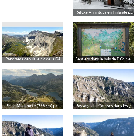
Refuge Annintupa en Finlande par rokad
Panorama depuis le pic de la Géla par FoX04
Sentiers dans le bois de Païolive par rokad
Pic de Madamète (2657m) par FoX04
Paysage des Causses dans les gorges du Tarn par rokad