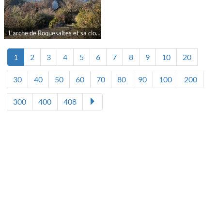
L'arche de Roquesaltes et sa cloche suspendue sous un autre angle par rokad
1
2
3
4
5
6
7
8
9
10
20
30
40
50
60
70
80
90
100
200
300
400
408