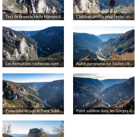
Test de la veste Helly Hansen dans les gorges du Tarn par rokad
Claire en profite pour tester une nouvelle veste Helly Hansen par rokad
Les formations rocheuses sont vraiment superbes pendant la randonnée par rokad
Autre panorama sur l'autre côté depuis le Point Sublime par rokad
Panorama depuis le Point Sublime avant de commencer la randonnée par rokad
Point sublime dans les Gorges du Tarn par rokad