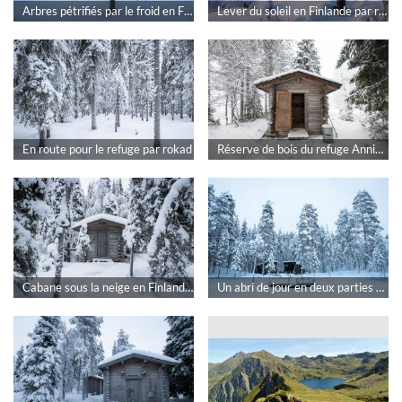
Arbres pétrifiés par le froid en Finlande par rokad
Lever du soleil en Finlande par rokad
En route pour le refuge par rokad
Réserve de bois du refuge Annintupa par rokad
Cabane sous la neige en Finlande par rokad
Un abri de jour en deux parties en Finlande par rokad