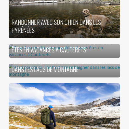
RANDONNER AVEC SON CHIEN DANS LES
PYRÉNÉES
9 RANDONNÉES INCONTOURNABLES SI VOUS
ÊTES EN VACANCES À CAUTERETS
VOICI POURQUOI IL NE FAUT PAS SE BAIGNER
DANS LES LACS DE MONTAGNE