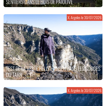
SENTIERS DANS LE BOIS DE PAÏOLIVE
X. Argeles le
30/07/2026
TEST DE LA VESTE HELLY HANSEN DANS LES GORGES
DU TARN
X. Argeles le
30/07/2026