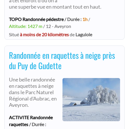
à cet endroit d'où on a
une superbe vue en montant tout en haut.
TOPO Randonnée pédestre
/ Durée :
1h
/
Altitude: 1427 m
/ 12 - Aveyron
Situé
à moins de 20 kilomètres
de
Laguiole
Randonnée en raquettes à neige près
du Puy de Gudette
Une belle randonnée
en raquettes à neige
dans le Parc Naturel
Régional d'Aubrac, en
Aveyron.
ACTIVITE Randonnée
raquettes
/ Durée :