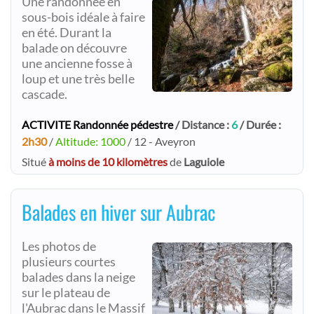
Une randonnée en
sous-bois idéale à faire
en été. Durant la
balade on découvre
une ancienne fosse à
loup et une très belle
cascade.
ACTIVITE Randonnée pédestre
/ Distance :
6
/ Durée :
2h30
/
Altitude: 1000
/ 12 - Aveyron
Situé
à moins de 10 kilomètres
de
Laguiole
Balades en hiver sur Aubrac
Les photos de
plusieurs courtes
balades dans la neige
sur le plateau de
l'Aubrac dans le Massif