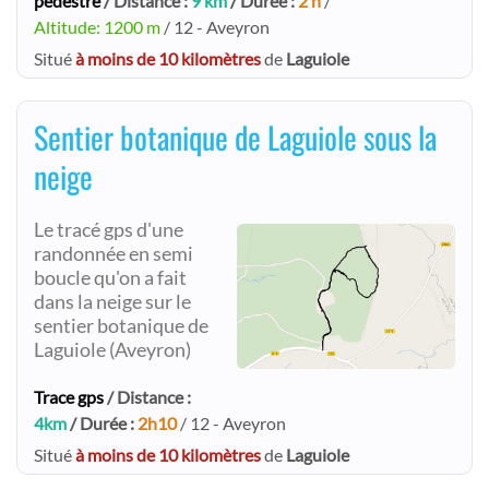
pédestre
/ Distance :
9 km
/ Durée :
2 h
/
Altitude: 1200 m
/ 12 - Aveyron
Situé
à moins de 10 kilomètres
de
Laguiole
Sentier botanique de Laguiole sous la
neige
Le tracé gps d'une
randonnée en semi
boucle qu'on a fait
dans la neige sur le
sentier botanique de
Laguiole (Aveyron)
Trace gps
/ Distance :
4km
/ Durée :
2h10
/ 12 - Aveyron
Situé
à moins de 10 kilomètres
de
Laguiole