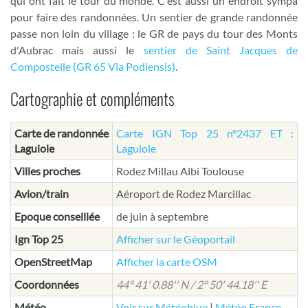
qui ont fait le tour du monde. C'est aussi un endroit sympa
pour faire des randonnées. Un sentier de grande randonnée
passe non loin du village : le GR de pays du tour des Monts
d'Aubrac mais aussi le
sentier de Saint Jacques de
Compostelle (GR 65 Via Podiensis)
.
Cartographie et compléments
Carte de randonnée
Carte IGN Top 25 n°2437 ET :
Laguiole
Laguiole
Villes proches
Rodez Millau Albi Toulouse
Avion/train
Aéroport de Rodez Marcillac
Epoque conseillée
de juin à septembre
Ign Top 25
Afficher sur le Géoportail
OpenStreetMap
Afficher la carte OSM
Coordonnées
44° 41' 0.88'' N / 2° 50' 44.18'' E
Météo
Voir sur Météoblue
|
Météo France