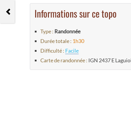
Informations sur ce topo
Randonnée aux lacs Blanchet
inférieur et supérieur
Type :
Randonnée
Durée totale :
1h30
Difficulté :
Facile
Carte de randonnée :
IGN 2437 E Laguio