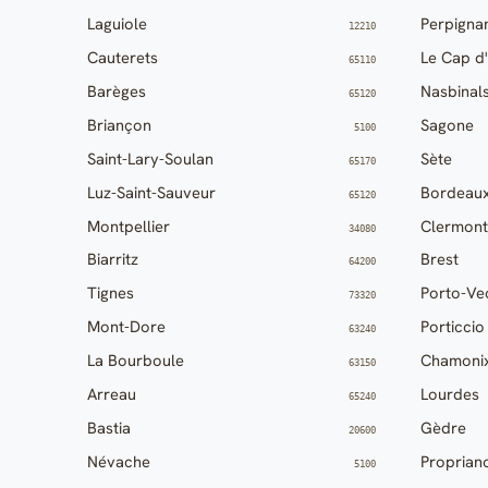
Laguiole
Perpigna
12210
Cauterets
Le Cap d
65110
Barèges
Nasbinal
65120
Briançon
Sagone
5100
Saint-Lary-Soulan
Sète
65170
Luz-Saint-Sauveur
Bordeau
65120
Montpellier
Clermont
34080
Biarritz
Brest
64200
Tignes
Porto-Ve
73320
Mont-Dore
Porticcio
63240
La Bourboule
Chamoni
63150
Arreau
Lourdes
65240
Bastia
Gèdre
20600
Névache
Proprian
5100