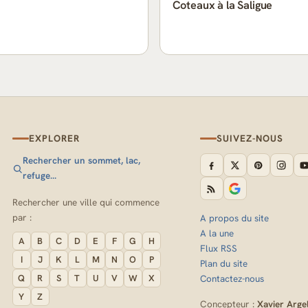
Coteaux à la Saligue
EXPLORER
SUIVEZ-NOUS
Rechercher un sommet, lac,
refuge…
Rechercher une ville qui commence
par :
A propos du site
A la une
A
B
C
D
E
F
G
H
Flux RSS
I
J
K
L
M
N
O
P
Plan du site
Q
R
S
T
U
V
W
X
Contactez-nous
Y
Z
Concepteur :
Xavier Arge