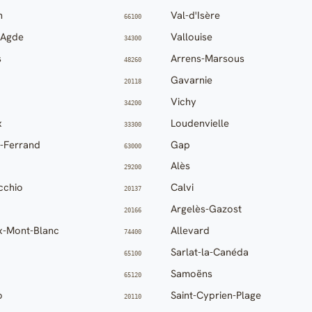
n
Val-d'Isère
66100
'Agde
Vallouise
34300
s
Arrens-Marsous
48260
Gavarnie
20118
Vichy
34200
x
Loudenvielle
33300
-Ferrand
Gap
63000
Alès
29200
cchio
Calvi
20137
Argelès-Gazost
20166
x-Mont-Blanc
Allevard
74400
Sarlat-la-Canéda
65100
Samoëns
65120
o
Saint-Cyprien-Plage
20110