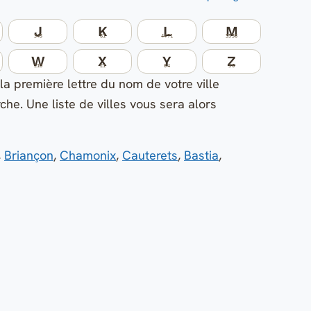
J
K
L
M
345
81
4471
3336
W
X
Y
Z
210
21
64
36
la première lettre du nom de votre ville
he. Une liste de villes vous sera alors
,
Briançon
,
Chamonix
,
Cauterets
,
Bastia
,