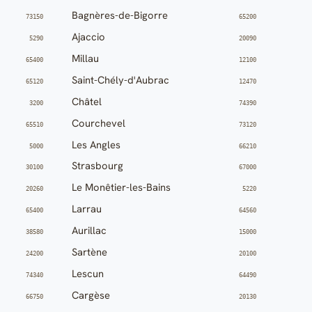
Bagnères-de-Bigorre
73150
65200
Ajaccio
5290
20090
Millau
65400
12100
Saint-Chély-d'Aubrac
65120
12470
Châtel
3200
74390
Courchevel
65510
73120
Les Angles
5000
66210
Strasbourg
30100
67000
Le Monêtier-les-Bains
20260
5220
Larrau
65400
64560
Aurillac
38580
15000
Sartène
24200
20100
Lescun
74340
64490
Cargèse
66750
20130