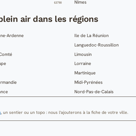
Nîmes
63790
lein air dans les régions
ne-Ardenne
Ile de La Réunion
Languedoc-Roussillon
-Comté
Limousin
upe
Lorraine
Martinique
ormandie
Midi-Pyrénées
ance
Nord-Pas-de-Calais
s
, un sentier ou un topo : nous l'ajouterons à la fiche de votre ville.