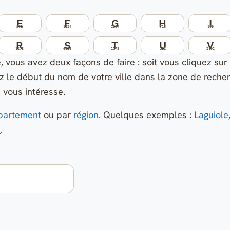
E
F
G
H
I
501
1224
1294
716
199
R
S
T
U
V
1273
6026
1178
122
2192
 vous avez deux façons de faire : soit vous cliquez sur 
 le début du nom de votre ville dans la zone de recherc
 vous intéresse.
partement
ou par
région
. Quelques exemples :
Laguiole
n
.