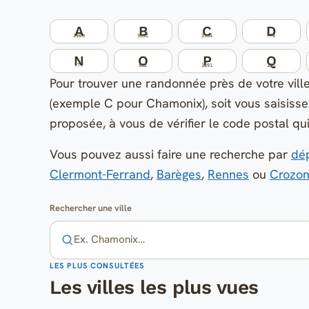
A
B
C
D
1960
3352
3954
778
N
O
P
Q
777
562
1891
131
Pour trouver une randonnée près de votre ville,
(exemple C pour Chamonix), soit vous saisissez
proposée, à vous de vérifier le code postal qui
Vous pouvez aussi faire une recherche par
dé
Clermont-Ferrand
,
Barèges
,
Rennes
ou
Crozo
Rechercher une ville
LES PLUS CONSULTÉES
Les villes les plus vues