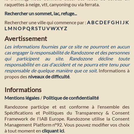
raquettes à neige, vtt, canyoning ou via ferrata.
Rechercher un sommet, lac, refuge...
Rechercher une ville qui commence par :
A
B
C
D
E
F
G
H
I
J
K
L
M
N
O
P
Q
R
S
T
U
V
W
X
Y
Z
Avertissement
Les informations fournies par ce site ne pourront en aucun
cas engager la responsabilité de Randozone et des personnes
qui participent au site. Randozone décline toute
responsabilité en cas d'accident et ne pourra etre tenu pour
responsable de quelque manière que ce soit
. Informations à
propos des
niveaux de difficulté
.
Informations
Mentions légales
/
Politique de confidentialité
Randozone participe et est conforme à l'ensemble des
Spécifications et Politiques du Transparency & Consent
Framework de l'IAB Europe. Randozone utilise la Consent
Management Platform n°92. Vous pouvez modifier vos choix
à tout moment en
cliquant ici
.