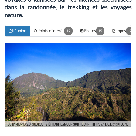
dans la randonnée, le trekking et les voyages
nature
.
Réunion
Points d'intérêt
Photos
Topos
12
15
2
CC BY-NC-ND 2.0. SOURCE : STÉPHANE DAMOUR SUR FLICKR : HTTPS://FLIC.KR/P/KFOUNQ