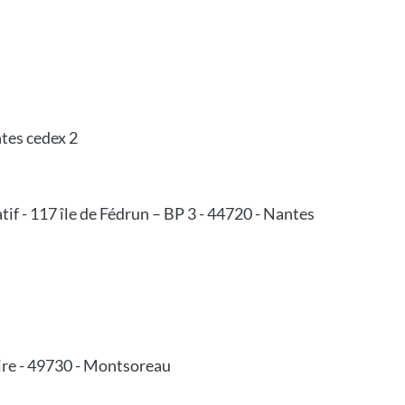
ntes cedex 2
if - 117 île de Fédrun – BP 3 - 44720 - Nantes
oire - 49730 - Montsoreau