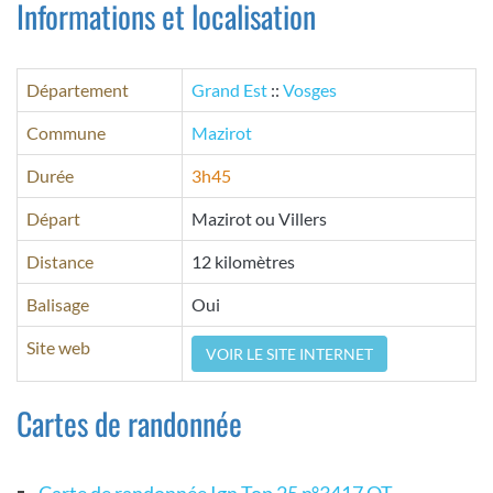
Informations et localisation
Département
Grand Est
::
Vosges
Commune
Mazirot
Durée
3h45
Départ
Mazirot ou Villers
Distance
12 kilomètres
Balisage
Oui
Site web
VOIR LE SITE INTERNET
Cartes de randonnée
Carte de randonnée Ign Top 25 n°3417 OT