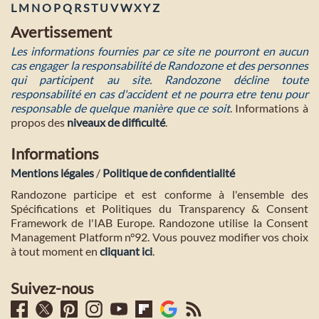
L
M
N
O
P
Q
R
S
T
U
V
W
X
Y
Z
Avertissement
Les informations fournies par ce site ne pourront en aucun
cas engager la responsabilité de Randozone et des personnes
qui participent au site. Randozone décline toute
responsabilité en cas d'accident et ne pourra etre tenu pour
responsable de quelque manière que ce soit
. Informations à
propos des
niveaux de difficulté
.
Informations
Mentions légales
/
Politique de confidentialité
Randozone participe et est conforme à l'ensemble des
Spécifications et Politiques du Transparency & Consent
Framework de l'IAB Europe. Randozone utilise la Consent
Management Platform n°92. Vous pouvez modifier vos choix
à tout moment en
cliquant ici
.
Suivez-nous