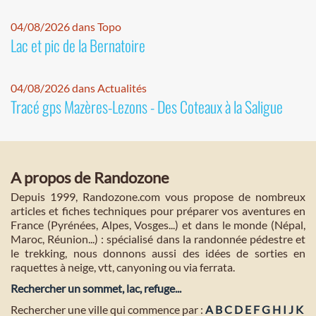
04/08/2026 dans Topo
Lac et pic de la Bernatoire
04/08/2026 dans Actualités
Tracé gps Mazères-Lezons - Des Coteaux à la Saligue
A propos de Randozone
Depuis 1999, Randozone.com vous propose de nombreux
articles et fiches techniques pour préparer vos aventures en
France (Pyrénées, Alpes, Vosges...) et dans le monde (Népal,
Maroc, Réunion...) : spécialisé dans la randonnée pédestre et
le trekking, nous donnons aussi des idées de sorties en
raquettes à neige, vtt, canyoning ou via ferrata.
Rechercher un sommet, lac, refuge...
Rechercher une ville qui commence par :
A
B
C
D
E
F
G
H
I
J
K