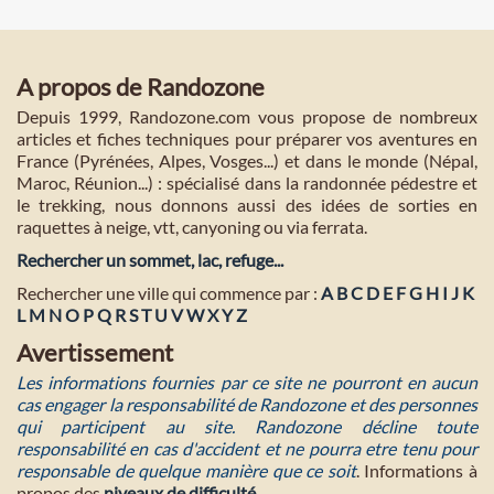
A propos de Randozone
Depuis 1999, Randozone.com vous propose de nombreux
articles et fiches techniques pour préparer vos aventures en
France (Pyrénées, Alpes, Vosges...) et dans le monde (Népal,
Maroc, Réunion...) : spécialisé dans la randonnée pédestre et
le trekking, nous donnons aussi des idées de sorties en
raquettes à neige, vtt, canyoning ou via ferrata.
Rechercher un sommet, lac, refuge...
Rechercher une ville qui commence par :
A
B
C
D
E
F
G
H
I
J
K
L
M
N
O
P
Q
R
S
T
U
V
W
X
Y
Z
Avertissement
Les informations fournies par ce site ne pourront en aucun
cas engager la responsabilité de Randozone et des personnes
qui participent au site. Randozone décline toute
responsabilité en cas d'accident et ne pourra etre tenu pour
responsable de quelque manière que ce soit
. Informations à
propos des
niveaux de difficulté
.