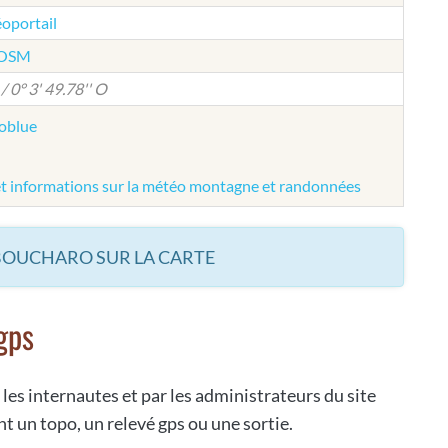
éoportail
e OSM
/ 0° 3' 49.78'' O
éoblue
et informations sur la météo montagne et randonnées
BOUCHARO SUR LA CARTE
gps
 les internautes et par les administrateurs du site
t un topo, un relevé gps ou une sortie.