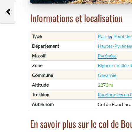
Otchogorrigagna
Informations et localisation
Type
Port
Point de
Département
Hautes-Pyrénée
Massif
Pyrénées
Zone
Bigorre
/
Vallée 
Commune
Gavarnie
Altitude
2270 m
Trekking
Randonnées en 
Autre nom
Col de Boucharo
En savoir plus sur le col de B