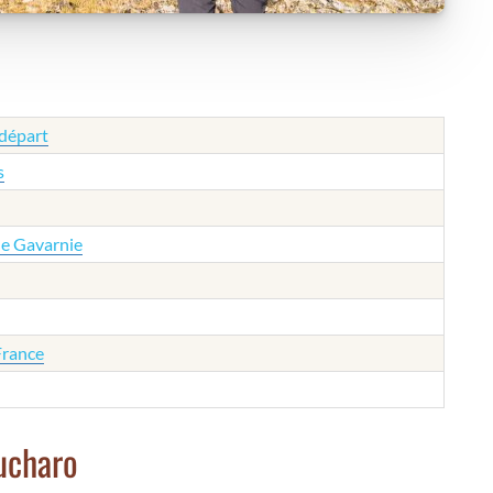
 départ
s
de Gavarnie
France
oucharo