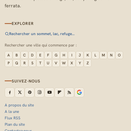
ferrata.
EXPLORER
Rechercher un sommet, lac, refuge…
Rechercher une ville qui commence par :
A
B
C
D
E
F
G
H
I
J
K
L
M
N
O
P
Q
R
S
T
U
V
W
X
Y
Z
SUIVEZ-NOUS
A propos du site
A la une
Flux RSS
Plan du site
Contactez-nous