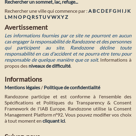
Rechercher un sommet, lac, refuge...
Rechercher une ville qui commence par :
A
B
C
D
E
F
G
H
I
J
K
L
M
N
O
P
Q
R
S
T
U
V
W
X
Y
Z
Avertissement
Les informations fournies par ce site ne pourront en aucun
cas engager la responsabilité de Randozone et des personnes
qui participent au site. Randozone décline toute
responsabilité en cas d'accident et ne pourra etre tenu pour
responsable de quelque manière que ce soit
. Informations à
propos des
niveaux de difficulté
.
Informations
Mentions légales
/
Politique de confidentialité
Randozone participe et est conforme à l'ensemble des
Spécifications et Politiques du Transparency & Consent
Framework de l'IAB Europe. Randozone utilise la Consent
Management Platform n°92. Vous pouvez modifier vos choix
à tout moment en
cliquant ici
.