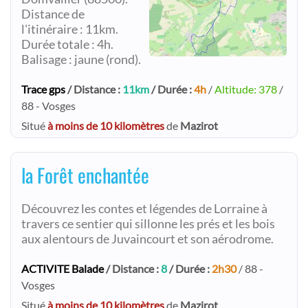
Distance de
l'itinéraire : 11km.
Durée totale : 4h.
Balisage : jaune (rond).
Trace gps
/ Distance :
11km
/ Durée :
4h
/
Altitude: 378
/
88 - Vosges
Situé
à moins de 10 kilomètres
de
Mazirot
la Forêt enchantée
Découvrez les contes et légendes de Lorraine à
travers ce sentier qui sillonne les prés et les bois
aux alentours de Juvaincourt et son aérodrome.
ACTIVITE Balade
/ Distance :
8
/ Durée :
2h30
/ 88 -
Vosges
Situé
à moins de 10 kilomètres
de
Mazirot