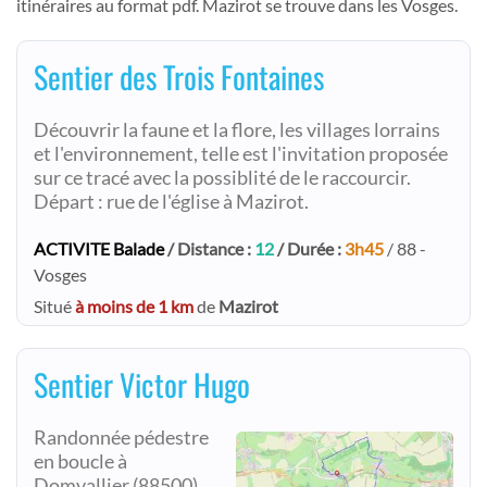
itinéraires au format pdf. Mazirot se trouve dans les Vosges.
Sentier des Trois Fontaines
Découvrir la faune et la flore, les villages lorrains
et l'environnement, telle est l'invitation proposée
sur ce tracé avec la possiblité de le raccourcir.
Départ : rue de l'église à Mazirot.
ACTIVITE Balade
/ Distance :
12
/ Durée :
3h45
/ 88 -
Vosges
Situé
à moins de 1 km
de
Mazirot
Sentier Victor Hugo
Randonnée pédestre
en boucle à
Domvallier (88500).