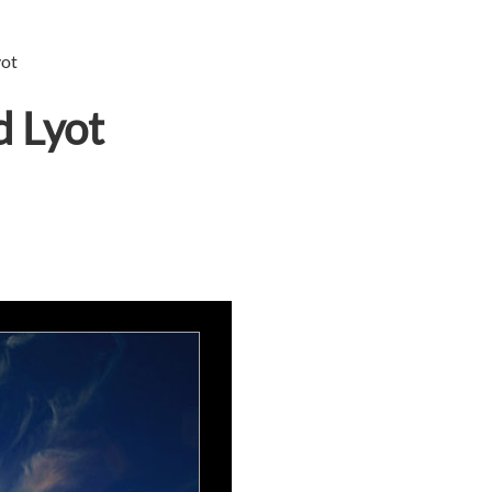
yot
d Lyot