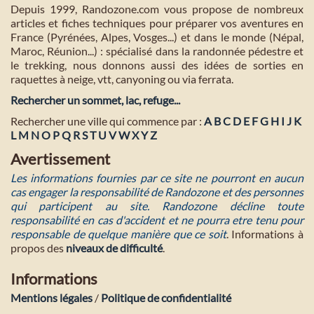
Depuis 1999, Randozone.com vous propose de nombreux
articles et fiches techniques pour préparer vos aventures en
France (Pyrénées, Alpes, Vosges...) et dans le monde (Népal,
Maroc, Réunion...) : spécialisé dans la randonnée pédestre et
le trekking, nous donnons aussi des idées de sorties en
raquettes à neige, vtt, canyoning ou via ferrata.
Rechercher un sommet, lac, refuge...
Rechercher une ville qui commence par :
A
B
C
D
E
F
G
H
I
J
K
L
M
N
O
P
Q
R
S
T
U
V
W
X
Y
Z
Avertissement
Les informations fournies par ce site ne pourront en aucun
cas engager la responsabilité de Randozone et des personnes
qui participent au site. Randozone décline toute
responsabilité en cas d'accident et ne pourra etre tenu pour
responsable de quelque manière que ce soit
. Informations à
propos des
niveaux de difficulté
.
Informations
Mentions légales
/
Politique de confidentialité