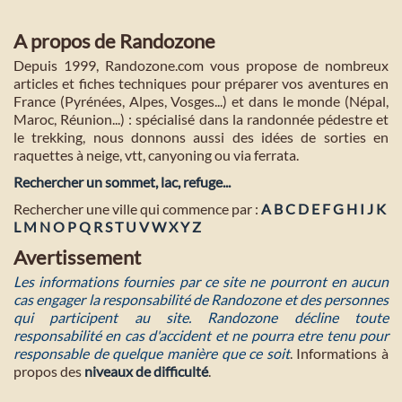
A propos de Randozone
Depuis 1999, Randozone.com vous propose de nombreux
articles et fiches techniques pour préparer vos aventures en
France (Pyrénées, Alpes, Vosges...) et dans le monde (Népal,
Maroc, Réunion...) : spécialisé dans la randonnée pédestre et
le trekking, nous donnons aussi des idées de sorties en
raquettes à neige, vtt, canyoning ou via ferrata.
Rechercher un sommet, lac, refuge...
Rechercher une ville qui commence par :
A
B
C
D
E
F
G
H
I
J
K
L
M
N
O
P
Q
R
S
T
U
V
W
X
Y
Z
Avertissement
Les informations fournies par ce site ne pourront en aucun
cas engager la responsabilité de Randozone et des personnes
qui participent au site. Randozone décline toute
responsabilité en cas d'accident et ne pourra etre tenu pour
responsable de quelque manière que ce soit
. Informations à
propos des
niveaux de difficulté
.