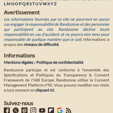
L
M
N
O
P
Q
R
S
T
U
V
W
X
Y
Z
Avertissement
Les informations fournies par ce site ne pourront en aucun
cas engager la responsabilité de Randozone et des personnes
qui participent au site. Randozone décline toute
responsabilité en cas d'accident et ne pourra etre tenu pour
responsable de quelque manière que ce soit
. Informations à
propos des
niveaux de difficulté
.
Informations
Mentions légales
/
Politique de confidentialité
Randozone participe et est conforme à l'ensemble des
Spécifications et Politiques du Transparency & Consent
Framework de l'IAB Europe. Randozone utilise la Consent
Management Platform n°92. Vous pouvez modifier vos choix
à tout moment en
cliquant ici
.
Suivez-nous