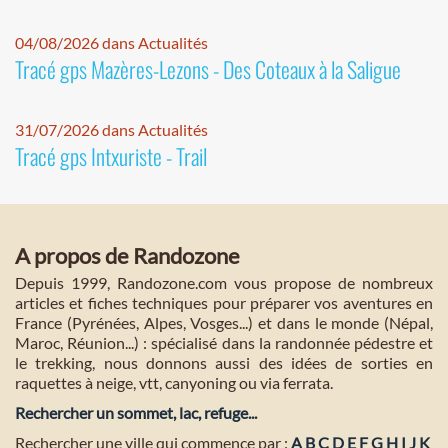
04/08/2026 dans Actualités
Tracé gps Mazères-Lezons - Des Coteaux à la Saligue
31/07/2026 dans Actualités
Tracé gps Intxuriste - Trail
A propos de Randozone
Depuis 1999, Randozone.com vous propose de nombreux
articles et fiches techniques pour préparer vos aventures en
France (Pyrénées, Alpes, Vosges...) et dans le monde (Népal,
Maroc, Réunion...) : spécialisé dans la randonnée pédestre et
le trekking, nous donnons aussi des idées de sorties en
raquettes à neige, vtt, canyoning ou via ferrata.
Rechercher un sommet, lac, refuge...
Rechercher une ville qui commence par :
A
B
C
D
E
F
G
H
I
J
K