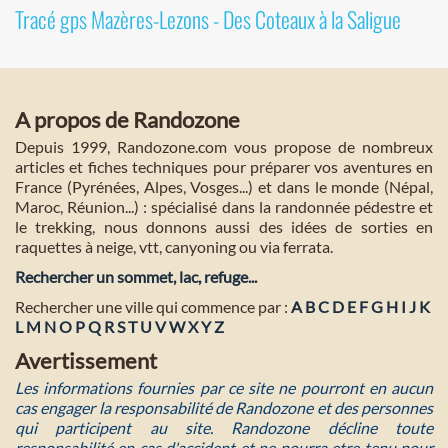
Tracé gps Mazères-Lezons - Des Coteaux à la Saligue
A propos de Randozone
Depuis 1999, Randozone.com vous propose de nombreux
articles et fiches techniques pour préparer vos aventures en
France (Pyrénées, Alpes, Vosges...) et dans le monde (Népal,
Maroc, Réunion...) : spécialisé dans la randonnée pédestre et
le trekking, nous donnons aussi des idées de sorties en
raquettes à neige, vtt, canyoning ou via ferrata.
Rechercher un sommet, lac, refuge...
Rechercher une ville qui commence par :
A
B
C
D
E
F
G
H
I
J
K
L
M
N
O
P
Q
R
S
T
U
V
W
X
Y
Z
Avertissement
Les informations fournies par ce site ne pourront en aucun
cas engager la responsabilité de Randozone et des personnes
qui participent au site. Randozone décline toute
responsabilité en cas d'accident et ne pourra etre tenu pour