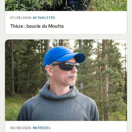
07/08/2026
·
ACTUALITÉS
Thèze : boucle du Moutta
06/08/2026
·
MATÉRIEL