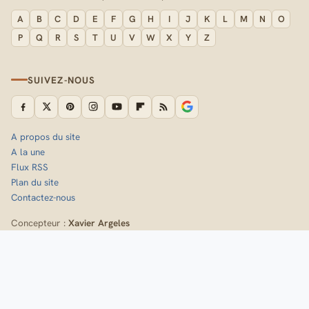
A
B
C
D
E
F
G
H
I
J
K
L
M
N
O
P
Q
R
S
T
U
V
W
X
Y
Z
SUIVEZ-NOUS
A propos du site
A la une
Flux RSS
Plan du site
Contactez-nous
Concepteur :
Xavier Argeles
Inscrivez-vous à la newsletter de Randozone
Idées de sorties, nouveaux itinéraires et fiches techniques,