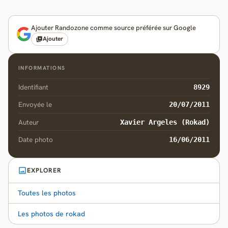
Ajouter Randozone comme source préférée sur Google
Ajouter
INFORMATIONS
Identifiant
8929
Envoyée le
20/07/2011
Auteur
Xavier Argeles (Rokad)
Date photo
16/06/2011
EXPLORER
Toutes les photos
Les photos de rokad