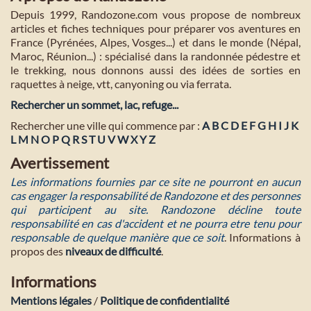
Depuis 1999, Randozone.com vous propose de nombreux
articles et fiches techniques pour préparer vos aventures en
France (Pyrénées, Alpes, Vosges...) et dans le monde (Népal,
Maroc, Réunion...) : spécialisé dans la randonnée pédestre et
le trekking, nous donnons aussi des idées de sorties en
raquettes à neige, vtt, canyoning ou via ferrata.
Rechercher un sommet, lac, refuge...
Rechercher une ville qui commence par :
A
B
C
D
E
F
G
H
I
J
K
L
M
N
O
P
Q
R
S
T
U
V
W
X
Y
Z
Avertissement
Les informations fournies par ce site ne pourront en aucun
cas engager la responsabilité de Randozone et des personnes
qui participent au site. Randozone décline toute
responsabilité en cas d'accident et ne pourra etre tenu pour
responsable de quelque manière que ce soit
. Informations à
propos des
niveaux de difficulté
.
Informations
Mentions légales
/
Politique de confidentialité