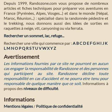
Depuis 1999, Randozone.com vous propose de nombreux
articles et fiches techniques pour préparer vos aventures en
France (Pyrénées, Alpes, Vosges...) et dans le monde (Népal,
Maroc, Réunion...) : spécialisé dans la randonnée pédestre et
le trekking, nous donnons aussi des idées de sorties en
raquettes à neige, vtt, canyoning ou via ferrata.
Rechercher un sommet, lac, refuge...
Rechercher une ville qui commence par :
A
B
C
D
E
F
G
H
I
J
K
L
M
N
O
P
Q
R
S
T
U
V
W
X
Y
Z
Avertissement
Les informations fournies par ce site ne pourront en aucun
cas engager la responsabilité de Randozone et des personnes
qui participent au site. Randozone décline toute
responsabilité en cas d'accident et ne pourra etre tenu pour
responsable de quelque manière que ce soit
. Informations à
propos des
niveaux de difficulté
.
Informations
Mentions légales
/
Politique de confidentialité