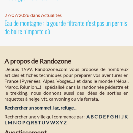
27/07/2026 dans Actualités
Eau de montagne : la gourde filtrante n'est pas un permis
de boire n'importe où
A propos de Randozone
Depuis 1999, Randozone.com vous propose de nombreux
articles et fiches techniques pour préparer vos aventures en
France (Pyrénées, Alpes, Vosges...) et dans le monde (Népal,
Maroc, Réunion...) : spécialisé dans la randonnée pédestre et
le trekking, nous donnons aussi des idées de sorties en
raquettes à neige, vtt, canyoning ou via ferrata.
Rechercher un sommet, lac, refuge...
Rechercher une ville qui commence par :
A
B
C
D
E
F
G
H
I
J
K
L
M
N
O
P
Q
R
S
T
U
V
W
X
Y
Z
Avertissement