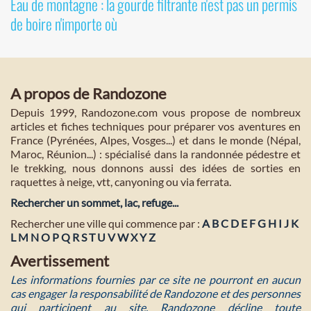
Eau de montagne : la gourde filtrante n'est pas un permis
de boire n'importe où
A propos de Randozone
Depuis 1999, Randozone.com vous propose de nombreux
articles et fiches techniques pour préparer vos aventures en
France (Pyrénées, Alpes, Vosges...) et dans le monde (Népal,
Maroc, Réunion...) : spécialisé dans la randonnée pédestre et
le trekking, nous donnons aussi des idées de sorties en
raquettes à neige, vtt, canyoning ou via ferrata.
Rechercher un sommet, lac, refuge...
Rechercher une ville qui commence par :
A
B
C
D
E
F
G
H
I
J
K
L
M
N
O
P
Q
R
S
T
U
V
W
X
Y
Z
Avertissement
Les informations fournies par ce site ne pourront en aucun
cas engager la responsabilité de Randozone et des personnes
qui participent au site. Randozone décline toute