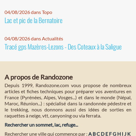
04/08/2026 dans Topo
Lac et pic de la Bernatoire
04/08/2026 dans Actualités
Tracé gps Mazères-Lezons - Des Coteaux à la Saligue
A propos de Randozone
Depuis 1999, Randozone.com vous propose de nombreux
articles et fiches techniques pour préparer vos aventures en
France (Pyrénées, Alpes, Vosges...) et dans le monde (Népal,
Maroc, Réunion...) : spécialisé dans la randonnée pédestre et
le trekking, nous donnons aussi des idées de sorties en
raquettes à neige, vtt, canyoning ou via ferrata.
Rechercher un sommet, lac, refuge...
Rechercher une ville qui commence par :
A
B
C
D
E
F
G
H
I
J
K