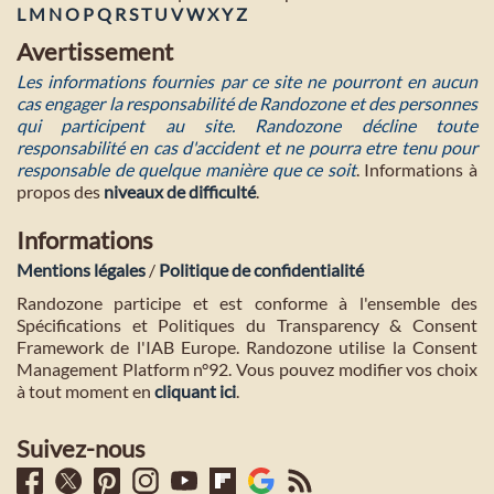
L
M
N
O
P
Q
R
S
T
U
V
W
X
Y
Z
Avertissement
Les informations fournies par ce site ne pourront en aucun
cas engager la responsabilité de Randozone et des personnes
qui participent au site. Randozone décline toute
responsabilité en cas d'accident et ne pourra etre tenu pour
responsable de quelque manière que ce soit
. Informations à
propos des
niveaux de difficulté
.
Informations
Mentions légales
/
Politique de confidentialité
Randozone participe et est conforme à l'ensemble des
Spécifications et Politiques du Transparency & Consent
Framework de l'IAB Europe. Randozone utilise la Consent
Management Platform n°92. Vous pouvez modifier vos choix
à tout moment en
cliquant ici
.
Suivez-nous