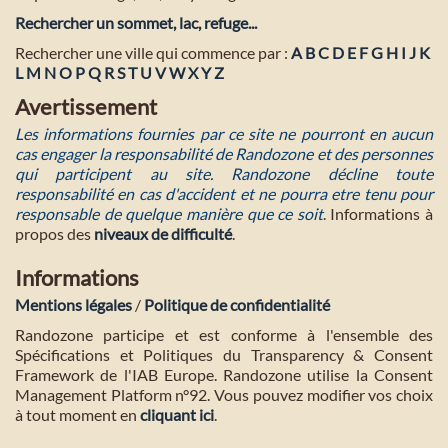
Rechercher un sommet, lac, refuge...
Rechercher une ville qui commence par :
A
B
C
D
E
F
G
H
I
J
K
L
M
N
O
P
Q
R
S
T
U
V
W
X
Y
Z
Avertissement
Les informations fournies par ce site ne pourront en aucun
cas engager la responsabilité de Randozone et des personnes
qui participent au site. Randozone décline toute
responsabilité en cas d'accident et ne pourra etre tenu pour
responsable de quelque manière que ce soit
. Informations à
propos des
niveaux de difficulté
.
Informations
Mentions légales
/
Politique de confidentialité
Randozone participe et est conforme à l'ensemble des
Spécifications et Politiques du Transparency & Consent
Framework de l'IAB Europe. Randozone utilise la Consent
Management Platform n°92. Vous pouvez modifier vos choix
à tout moment en
cliquant ici
.