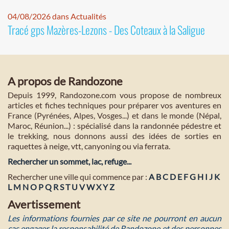
04/08/2026 dans Actualités
Tracé gps Mazères-Lezons - Des Coteaux à la Saligue
A propos de Randozone
Depuis 1999, Randozone.com vous propose de nombreux
articles et fiches techniques pour préparer vos aventures en
France (Pyrénées, Alpes, Vosges...) et dans le monde (Népal,
Maroc, Réunion...) : spécialisé dans la randonnée pédestre et
le trekking, nous donnons aussi des idées de sorties en
raquettes à neige, vtt, canyoning ou via ferrata.
Rechercher un sommet, lac, refuge...
Rechercher une ville qui commence par :
A
B
C
D
E
F
G
H
I
J
K
L
M
N
O
P
Q
R
S
T
U
V
W
X
Y
Z
Avertissement
Les informations fournies par ce site ne pourront en aucun
cas engager la responsabilité de Randozone et des personnes