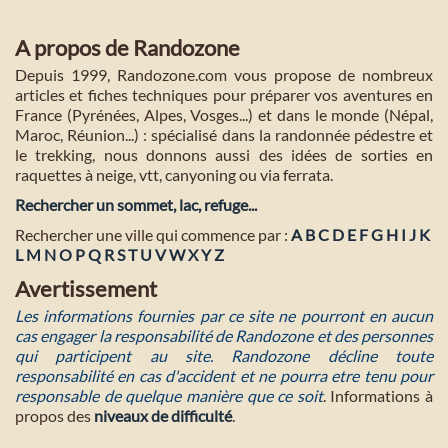
A propos de Randozone
Depuis 1999, Randozone.com vous propose de nombreux
articles et fiches techniques pour préparer vos aventures en
France (Pyrénées, Alpes, Vosges...) et dans le monde (Népal,
Maroc, Réunion...) : spécialisé dans la randonnée pédestre et
le trekking, nous donnons aussi des idées de sorties en
raquettes à neige, vtt, canyoning ou via ferrata.
Rechercher un sommet, lac, refuge...
Rechercher une ville qui commence par :
A
B
C
D
E
F
G
H
I
J
K
L
M
N
O
P
Q
R
S
T
U
V
W
X
Y
Z
Avertissement
Les informations fournies par ce site ne pourront en aucun
cas engager la responsabilité de Randozone et des personnes
qui participent au site. Randozone décline toute
responsabilité en cas d'accident et ne pourra etre tenu pour
responsable de quelque manière que ce soit
. Informations à
propos des
niveaux de difficulté
.