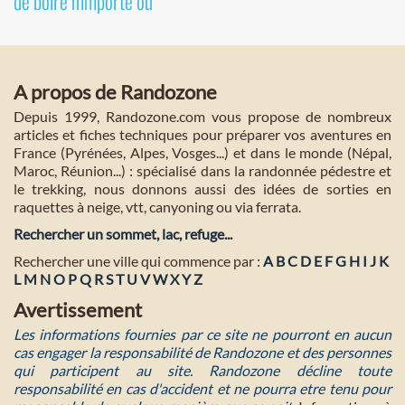
de boire n'importe où
A propos de Randozone
Depuis 1999, Randozone.com vous propose de nombreux
articles et fiches techniques pour préparer vos aventures en
France (Pyrénées, Alpes, Vosges...) et dans le monde (Népal,
Maroc, Réunion...) : spécialisé dans la randonnée pédestre et
le trekking, nous donnons aussi des idées de sorties en
raquettes à neige, vtt, canyoning ou via ferrata.
Rechercher un sommet, lac, refuge...
Rechercher une ville qui commence par :
A
B
C
D
E
F
G
H
I
J
K
L
M
N
O
P
Q
R
S
T
U
V
W
X
Y
Z
Avertissement
Les informations fournies par ce site ne pourront en aucun
cas engager la responsabilité de Randozone et des personnes
qui participent au site. Randozone décline toute
responsabilité en cas d'accident et ne pourra etre tenu pour