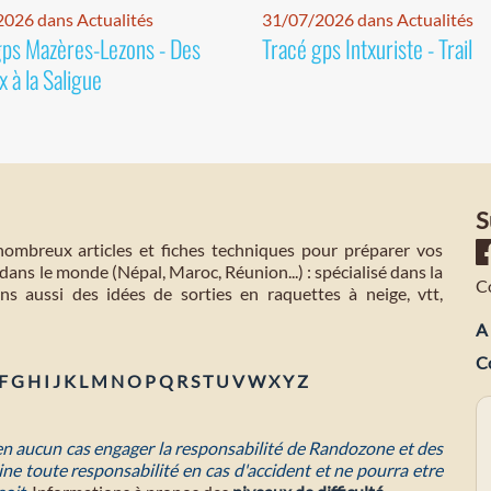
026 dans Actualités
31/07/2026 dans Actualités
gps Mazères-Lezons - Des
Tracé gps Intxuriste - Trail
 à la Saligue
S
mbreux articles et fiches techniques pour préparer vos
dans le monde (Népal, Maroc, Réunion...) : spécialisé dans la
C
s aussi des idées de sorties en raquettes à neige, vtt,
A 
C
F
G
H
I
J
K
L
M
N
O
P
Q
R
S
T
U
V
W
X
Y
Z
 en aucun cas engager la responsabilité de Randozone et des
ne toute responsabilité en cas d'accident et ne pourra etre