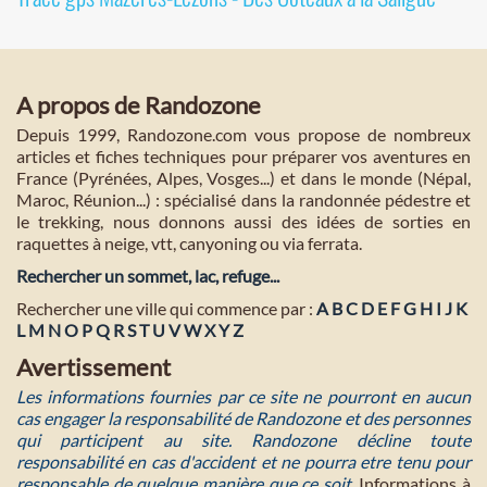
A propos de Randozone
Depuis 1999, Randozone.com vous propose de nombreux
articles et fiches techniques pour préparer vos aventures en
France (Pyrénées, Alpes, Vosges...) et dans le monde (Népal,
Maroc, Réunion...) : spécialisé dans la randonnée pédestre et
le trekking, nous donnons aussi des idées de sorties en
raquettes à neige, vtt, canyoning ou via ferrata.
Rechercher un sommet, lac, refuge...
Rechercher une ville qui commence par :
A
B
C
D
E
F
G
H
I
J
K
L
M
N
O
P
Q
R
S
T
U
V
W
X
Y
Z
Avertissement
Les informations fournies par ce site ne pourront en aucun
cas engager la responsabilité de Randozone et des personnes
qui participent au site. Randozone décline toute
responsabilité en cas d'accident et ne pourra etre tenu pour
responsable de quelque manière que ce soit
. Informations à