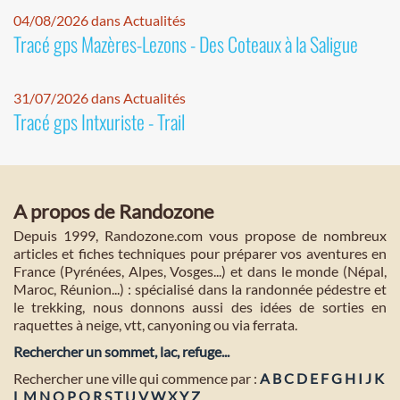
04/08/2026 dans Actualités
Tracé gps Mazères-Lezons - Des Coteaux à la Saligue
31/07/2026 dans Actualités
Tracé gps Intxuriste - Trail
A propos de Randozone
Depuis 1999, Randozone.com vous propose de nombreux
articles et fiches techniques pour préparer vos aventures en
France (Pyrénées, Alpes, Vosges...) et dans le monde (Népal,
Maroc, Réunion...) : spécialisé dans la randonnée pédestre et
le trekking, nous donnons aussi des idées de sorties en
raquettes à neige, vtt, canyoning ou via ferrata.
Rechercher un sommet, lac, refuge...
Rechercher une ville qui commence par :
A
B
C
D
E
F
G
H
I
J
K
L
M
N
O
P
Q
R
S
T
U
V
W
X
Y
Z