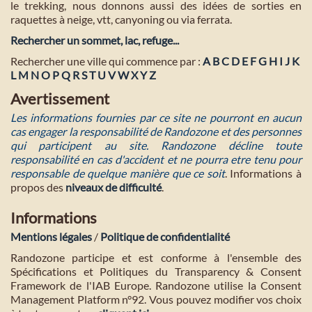
le trekking, nous donnons aussi des idées de sorties en
raquettes à neige, vtt, canyoning ou via ferrata.
Rechercher un sommet, lac, refuge...
Rechercher une ville qui commence par :
A
B
C
D
E
F
G
H
I
J
K
L
M
N
O
P
Q
R
S
T
U
V
W
X
Y
Z
Avertissement
Les informations fournies par ce site ne pourront en aucun
cas engager la responsabilité de Randozone et des personnes
qui participent au site. Randozone décline toute
responsabilité en cas d'accident et ne pourra etre tenu pour
responsable de quelque manière que ce soit
. Informations à
propos des
niveaux de difficulté
.
Informations
Mentions légales
/
Politique de confidentialité
Randozone participe et est conforme à l'ensemble des
Spécifications et Politiques du Transparency & Consent
Framework de l'IAB Europe. Randozone utilise la Consent
Management Platform n°92. Vous pouvez modifier vos choix