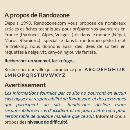
A propos de Randozone
Depuis 1999, Randozone.com vous propose de nombreux
articles et fiches techniques pour préparer vos aventures en
France (Pyrénées, Alpes, Vosges...) et dans le monde (Népal,
Maroc, Réunion...) : spécialisé dans la randonnée pédestre et
le trekking, nous donnons aussi des idées de sorties en
raquettes à neige, vtt, canyoning ou via ferrata.
Rechercher un sommet, lac, refuge...
Rechercher une ville qui commence par :
A
B
C
D
E
F
G
H
I
J
K
L
M
N
O
P
Q
R
S
T
U
V
W
X
Y
Z
Avertissement
Les informations fournies par ce site ne pourront en aucun
cas engager la responsabilité de Randozone et des personnes
qui participent au site. Randozone décline toute
responsabilité en cas d'accident et ne pourra etre tenu pour
responsable de quelque manière que ce soit
. Informations à
propos des
niveaux de difficulté
.