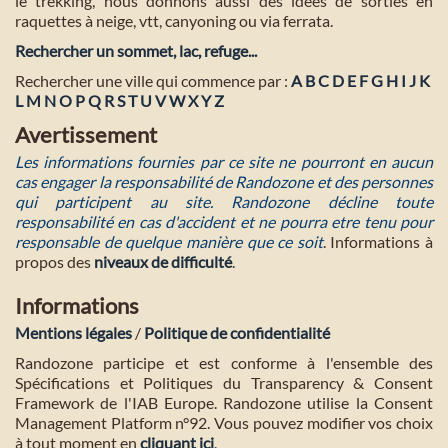
le trekking, nous donnons aussi des idées de sorties en
raquettes à neige, vtt, canyoning ou via ferrata.
Rechercher un sommet, lac, refuge...
Rechercher une ville qui commence par :
A
B
C
D
E
F
G
H
I
J
K
L
M
N
O
P
Q
R
S
T
U
V
W
X
Y
Z
Avertissement
Les informations fournies par ce site ne pourront en aucun
cas engager la responsabilité de Randozone et des personnes
qui participent au site. Randozone décline toute
responsabilité en cas d'accident et ne pourra etre tenu pour
responsable de quelque manière que ce soit
. Informations à
propos des
niveaux de difficulté
.
Informations
Mentions légales
/
Politique de confidentialité
Randozone participe et est conforme à l'ensemble des
Spécifications et Politiques du Transparency & Consent
Framework de l'IAB Europe. Randozone utilise la Consent
Management Platform n°92. Vous pouvez modifier vos choix
à tout moment en
cliquant ici
.