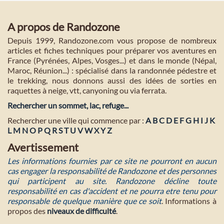
A propos de Randozone
Depuis 1999, Randozone.com vous propose de nombreux
articles et fiches techniques pour préparer vos aventures en
France (Pyrénées, Alpes, Vosges...) et dans le monde (Népal,
Maroc, Réunion...) : spécialisé dans la randonnée pédestre et
le trekking, nous donnons aussi des idées de sorties en
raquettes à neige, vtt, canyoning ou via ferrata.
Rechercher un sommet, lac, refuge...
Rechercher une ville qui commence par :
A
B
C
D
E
F
G
H
I
J
K
L
M
N
O
P
Q
R
S
T
U
V
W
X
Y
Z
Avertissement
Les informations fournies par ce site ne pourront en aucun
cas engager la responsabilité de Randozone et des personnes
qui participent au site. Randozone décline toute
responsabilité en cas d'accident et ne pourra etre tenu pour
responsable de quelque manière que ce soit
. Informations à
propos des
niveaux de difficulté
.