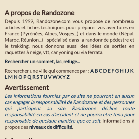
A propos de Randozone
Depuis 1999, Randozone.com vous propose de nombreux
articles et fiches techniques pour préparer vos aventures en
France (Pyrénées, Alpes, Vosges...) et dans le monde (Népal,
Maroc, Réunion...) : spécialisé dans la randonnée pédestre et
le trekking, nous donnons aussi des idées de sorties en
raquettes à neige, vtt, canyoning ou via ferrata.
Rechercher un sommet, lac, refuge...
Rechercher une ville qui commence par :
A
B
C
D
E
F
G
H
I
J
K
L
M
N
O
P
Q
R
S
T
U
V
W
X
Y
Z
Avertissement
Les informations fournies par ce site ne pourront en aucun
cas engager la responsabilité de Randozone et des personnes
qui participent au site. Randozone décline toute
responsabilité en cas d'accident et ne pourra etre tenu pour
responsable de quelque manière que ce soit
. Informations à
propos des
niveaux de difficulté
.