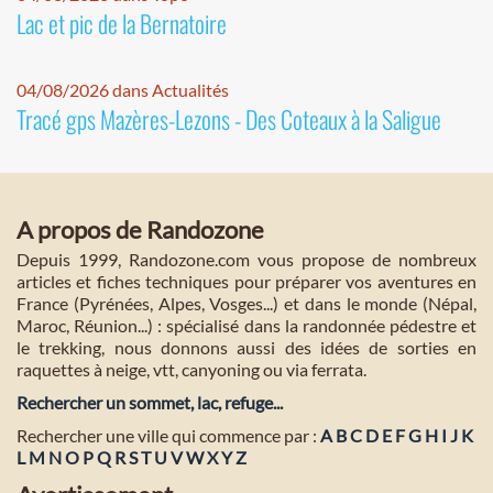
Lac et pic de la Bernatoire
04/08/2026 dans Actualités
Tracé gps Mazères-Lezons - Des Coteaux à la Saligue
A propos de Randozone
Depuis 1999, Randozone.com vous propose de nombreux
articles et fiches techniques pour préparer vos aventures en
France (Pyrénées, Alpes, Vosges...) et dans le monde (Népal,
Maroc, Réunion...) : spécialisé dans la randonnée pédestre et
le trekking, nous donnons aussi des idées de sorties en
raquettes à neige, vtt, canyoning ou via ferrata.
Rechercher un sommet, lac, refuge...
Rechercher une ville qui commence par :
A
B
C
D
E
F
G
H
I
J
K
L
M
N
O
P
Q
R
S
T
U
V
W
X
Y
Z