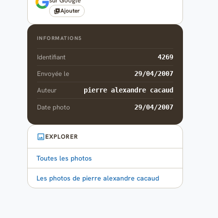
sur Google
Ajouter
INFORMATIONS
Identifiant
4269
Envoyée le
29/04/2007
Auteur
pierre alexandre cacaud
Date photo
29/04/2007
EXPLORER
Toutes les photos
Les photos de pierre alexandre cacaud