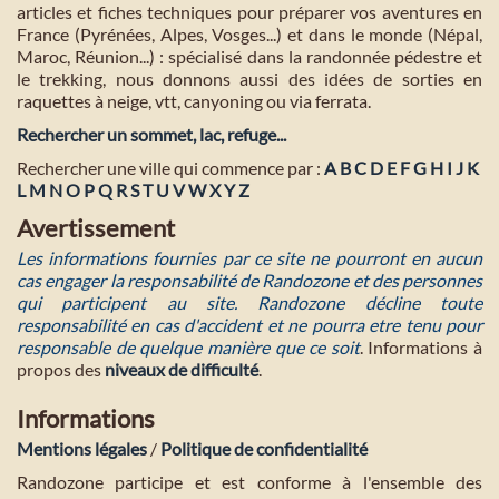
articles et fiches techniques pour préparer vos aventures en
France (Pyrénées, Alpes, Vosges...) et dans le monde (Népal,
Maroc, Réunion...) : spécialisé dans la randonnée pédestre et
le trekking, nous donnons aussi des idées de sorties en
raquettes à neige, vtt, canyoning ou via ferrata.
Rechercher un sommet, lac, refuge...
Rechercher une ville qui commence par :
A
B
C
D
E
F
G
H
I
J
K
L
M
N
O
P
Q
R
S
T
U
V
W
X
Y
Z
Avertissement
Les informations fournies par ce site ne pourront en aucun
cas engager la responsabilité de Randozone et des personnes
qui participent au site. Randozone décline toute
responsabilité en cas d'accident et ne pourra etre tenu pour
responsable de quelque manière que ce soit
. Informations à
propos des
niveaux de difficulté
.
Informations
Mentions légales
/
Politique de confidentialité
Randozone participe et est conforme à l'ensemble des