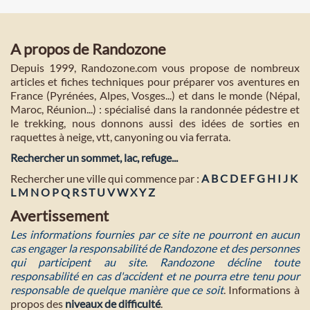
A propos de Randozone
Depuis 1999, Randozone.com vous propose de nombreux
articles et fiches techniques pour préparer vos aventures en
France (Pyrénées, Alpes, Vosges...) et dans le monde (Népal,
Maroc, Réunion...) : spécialisé dans la randonnée pédestre et
le trekking, nous donnons aussi des idées de sorties en
raquettes à neige, vtt, canyoning ou via ferrata.
Rechercher un sommet, lac, refuge...
Rechercher une ville qui commence par :
A
B
C
D
E
F
G
H
I
J
K
L
M
N
O
P
Q
R
S
T
U
V
W
X
Y
Z
Avertissement
Les informations fournies par ce site ne pourront en aucun
cas engager la responsabilité de Randozone et des personnes
qui participent au site. Randozone décline toute
responsabilité en cas d'accident et ne pourra etre tenu pour
responsable de quelque manière que ce soit
. Informations à
propos des
niveaux de difficulté
.