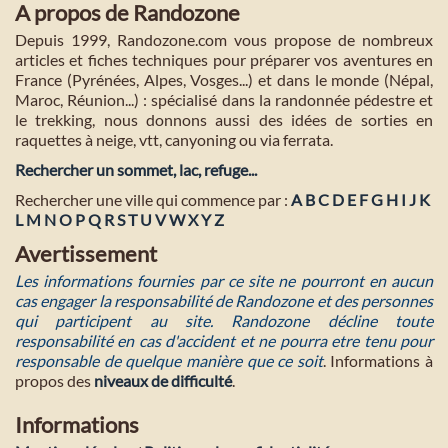
A propos de Randozone
Depuis 1999, Randozone.com vous propose de nombreux
articles et fiches techniques pour préparer vos aventures en
France (Pyrénées, Alpes, Vosges...) et dans le monde (Népal,
Maroc, Réunion...) : spécialisé dans la randonnée pédestre et
le trekking, nous donnons aussi des idées de sorties en
raquettes à neige, vtt, canyoning ou via ferrata.
Rechercher un sommet, lac, refuge...
Rechercher une ville qui commence par :
A
B
C
D
E
F
G
H
I
J
K
L
M
N
O
P
Q
R
S
T
U
V
W
X
Y
Z
Avertissement
Les informations fournies par ce site ne pourront en aucun
cas engager la responsabilité de Randozone et des personnes
qui participent au site. Randozone décline toute
responsabilité en cas d'accident et ne pourra etre tenu pour
responsable de quelque manière que ce soit
. Informations à
propos des
niveaux de difficulté
.
Informations