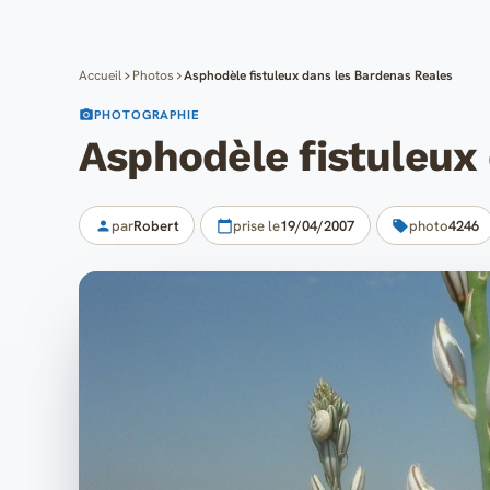
Accueil
Photos
Asphodèle fistuleux dans les Bardenas Reales
PHOTOGRAPHIE
Asphodèle fistuleux
par
Robert
prise le
19/04/2007
photo
4246