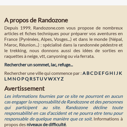
A propos de Randozone
Depuis 1999, Randozone.com vous propose de nombreux
articles et fiches techniques pour préparer vos aventures en
France (Pyrénées, Alpes, Vosges...) et dans le monde (Népal,
Maroc, Réunion...) : spécialisé dans la randonnée pédestre et
le trekking, nous donnons aussi des idées de sorties en
raquettes à neige, vtt, canyoning ou via ferrata.
Rechercher un sommet, lac, refuge...
Rechercher une ville qui commence par :
A
B
C
D
E
F
G
H
I
J
K
L
M
N
O
P
Q
R
S
T
U
V
W
X
Y
Z
Avertissement
Les informations fournies par ce site ne pourront en aucun
cas engager la responsabilité de Randozone et des personnes
qui participent au site. Randozone décline toute
responsabilité en cas d'accident et ne pourra etre tenu pour
responsable de quelque manière que ce soit
. Informations à
propos des
niveaux de difficulté
.