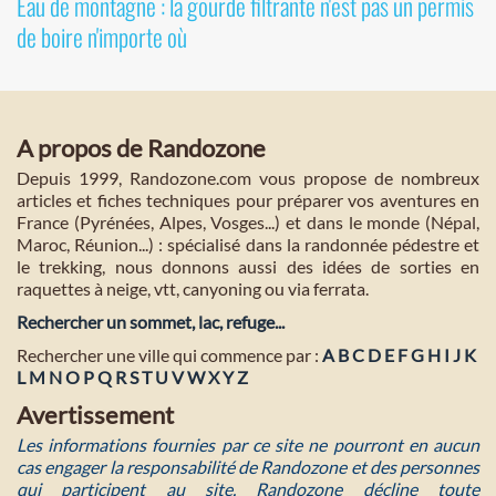
Eau de montagne : la gourde filtrante n'est pas un permis
de boire n'importe où
A propos de Randozone
Depuis 1999, Randozone.com vous propose de nombreux
articles et fiches techniques pour préparer vos aventures en
France (Pyrénées, Alpes, Vosges...) et dans le monde (Népal,
Maroc, Réunion...) : spécialisé dans la randonnée pédestre et
le trekking, nous donnons aussi des idées de sorties en
raquettes à neige, vtt, canyoning ou via ferrata.
Rechercher un sommet, lac, refuge...
Rechercher une ville qui commence par :
A
B
C
D
E
F
G
H
I
J
K
L
M
N
O
P
Q
R
S
T
U
V
W
X
Y
Z
Avertissement
Les informations fournies par ce site ne pourront en aucun
cas engager la responsabilité de Randozone et des personnes
qui participent au site. Randozone décline toute