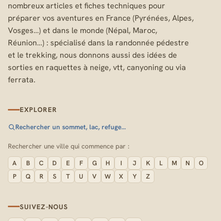
nombreux articles et fiches techniques pour
préparer vos aventures en France (Pyrénées, Alpes,
Vosges…) et dans le monde (Népal, Maroc,
Réunion…) : spécialisé dans la randonnée pédestre
et le trekking, nous donnons aussi des idées de
sorties en raquettes à neige, vtt, canyoning ou via
ferrata.
EXPLORER
Rechercher un sommet, lac, refuge…
Rechercher une ville qui commence par :
A
B
C
D
E
F
G
H
I
J
K
L
M
N
O
P
Q
R
S
T
U
V
W
X
Y
Z
SUIVEZ-NOUS