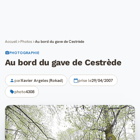
Cartes
Blog
Mon compte
Accueil
Photos
Au bord du gave de Cestrède
PHOTOGRAPHIE
Au bord du gave de Cestrède
par
Xavier Argeles (Rokad)
prise le
29/04/2007
photo
4308