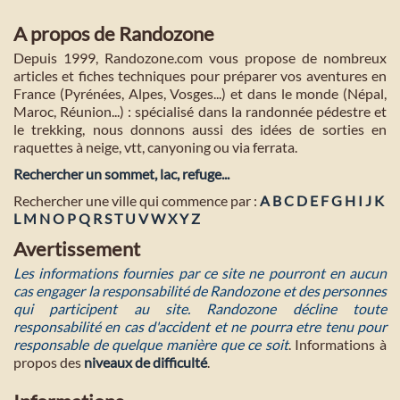
A propos de Randozone
Depuis 1999, Randozone.com vous propose de nombreux
articles et fiches techniques pour préparer vos aventures en
France (Pyrénées, Alpes, Vosges...) et dans le monde (Népal,
Maroc, Réunion...) : spécialisé dans la randonnée pédestre et
le trekking, nous donnons aussi des idées de sorties en
raquettes à neige, vtt, canyoning ou via ferrata.
Rechercher un sommet, lac, refuge...
Rechercher une ville qui commence par :
A
B
C
D
E
F
G
H
I
J
K
L
M
N
O
P
Q
R
S
T
U
V
W
X
Y
Z
Avertissement
Les informations fournies par ce site ne pourront en aucun
cas engager la responsabilité de Randozone et des personnes
qui participent au site. Randozone décline toute
responsabilité en cas d'accident et ne pourra etre tenu pour
responsable de quelque manière que ce soit
. Informations à
propos des
niveaux de difficulté
.